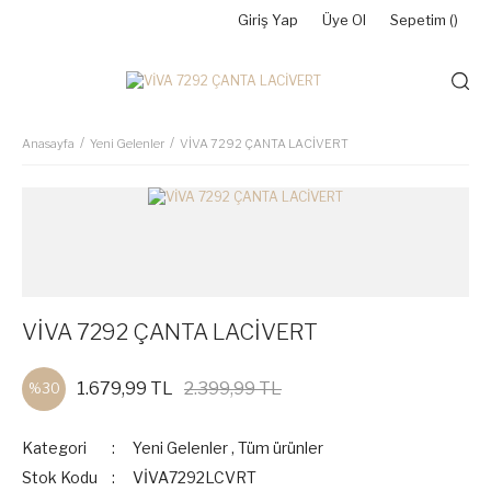
Giriş Yap
Üye Ol
Sepetim (
)
Anasayfa
Yeni Gelenler
VİVA 7292 ÇANTA LACİVERT
VİVA 7292 ÇANTA LACİVERT
1.679,99 TL
2.399,99 TL
%30
Kategori
Yeni Gelenler
,
Tüm ürünler
Stok Kodu
VİVA7292LCVRT