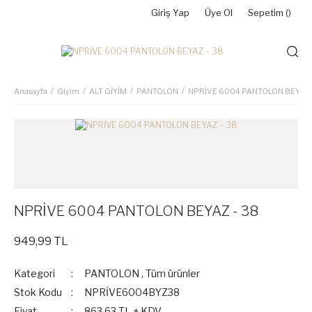
Giriş Yap
Üye Ol
Sepetim (
)
Anasayfa
Giyim
ALT GİYİM
PANTOLON
NPRİVE 6004 PANTOLON BEYAZ 
NPRİVE 6004 PANTOLON BEYAZ - 38
949,99 TL
Kategori
PANTOLON
,
Tüm ürünler
Stok Kodu
NPRİVE6004BYZ38
Fiyat
863,63 TL + KDV