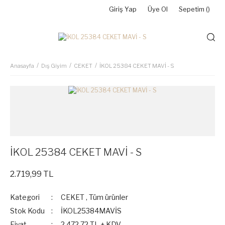
Giriş Yap
Üye Ol
Sepetim (
)
Anasayfa
Dış Giyim
CEKET
İKOL 25384 CEKET MAVİ - S
İKOL 25384 CEKET MAVİ - S
2.719,99 TL
Kategori
CEKET
,
Tüm ürünler
Stok Kodu
İKOL25384MAVİS
Fiyat
2.472,72 TL + KDV