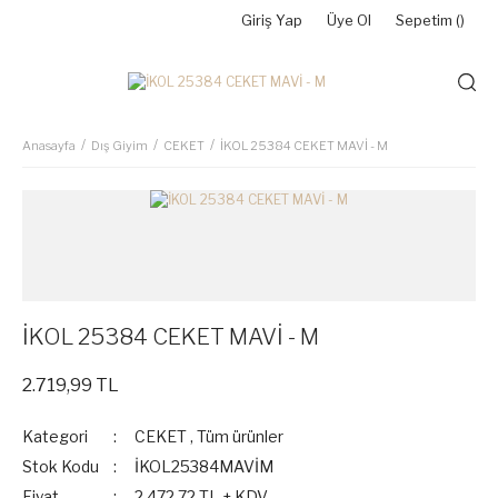
Giriş Yap
Üye Ol
Sepetim (
)
Anasayfa
Dış Giyim
CEKET
İKOL 25384 CEKET MAVİ - M
İKOL 25384 CEKET MAVİ - M
2.719,99 TL
Kategori
CEKET
,
Tüm ürünler
Stok Kodu
İKOL25384MAVİM
Fiyat
2.472,72 TL + KDV